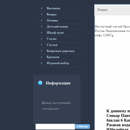
Вытяжка
Товары
Ковры
Овчина
Детский ковер
Несчастный случай Прос
Россия Лицензионные то
Шкаф-купе
инфо 12687g.
Столы
Cтулья
Ковровая дорожка
Кровати
Игровой набор
Информация
Новых поступлений
сегодня нет.
К данному и
Сеньор Пант
баклан 6 Ка
Ржавая вода
Юбилейная 1