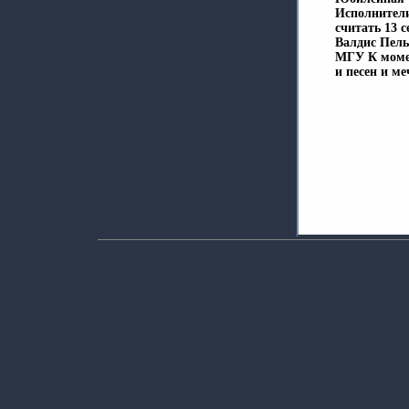
Исполнител
считать 13 с
Валдис Пель
МГУ К момен
и песен и м