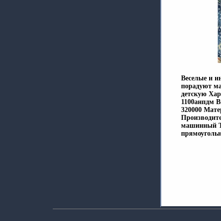
Веселые и и
порадуют м
детскую Хара
1100анпдм В
320000 Мате
Производите
машинный Ти
прямоугольн