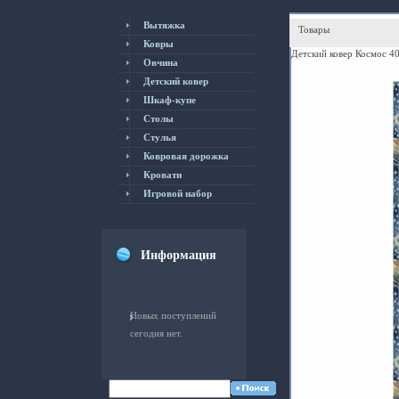
Вытяжка
Товары
Ковры
Детский ковер Космос 4
Овчина
Детский ковер
Шкаф-купе
Столы
Cтулья
Ковровая дорожка
Кровати
Игровой набор
Информация
Новых поступлений
сегодня нет.