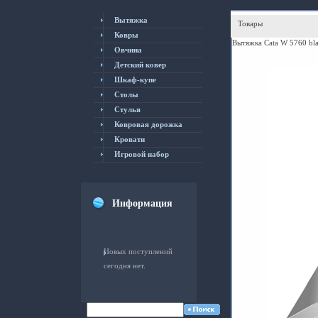
Вытяжка
Товары
Ковры
Вытяжка Cata W 5760 bl
Овчина
Детский ковер
Шкаф-купе
Столы
Cтулья
Ковровая дорожка
Кровати
Игровой набор
Информация
Новых поступлений
сегодня нет.