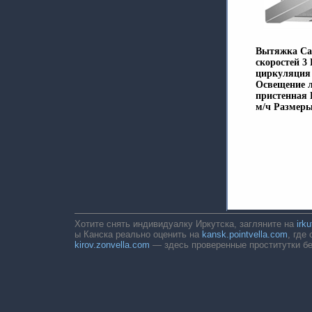
Вытяжка Cat
скоростей 3
циркуляция 
Освещение л
пристенная 
м/ч Размеры
Хотите снять индивидуалку Иркутска, загляните на
irk
ы Канска реально оценить на
kansk.pointvella.com
, где
kirov.zonvella.com
— здесь проверенные проститутки бе