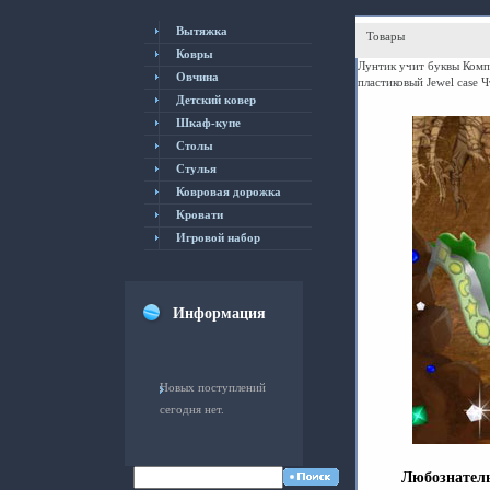
Вытяжка
Товары
Ковры
Лунтик учит буквы Компь
Овчина
пластиковый Jewel case 
Детский ковер
Шкаф-купе
Столы
Cтулья
Ковровая дорожка
Кровати
Игровой набор
Информация
Новых поступлений
сегодня нет.
Любознател