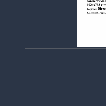
совместимая
1024х768 с г
карта; Dire
компакт-ди