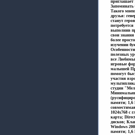
приглашает 
Запоминать б
Такого мнен
друзья: ген
станут геро
потребуется
выполнив пр
свои знания
более прост
изучении бу
Особенности
полезных уро
все Любимые
игровые фор
малышей Про
помогут быс
участия взр
мультиплика
студии "Мел
Минимальные
(русифициро
памяти; 1,6 
совместимая
1024х768 с г
карта; Dire
дисков; Кл
Windows 200
памяти; 1,6 