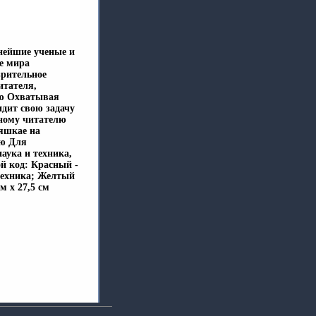
нейшие ученые и
е мира
зрительное
итателя,
ию Охватывая
идит свою задачу
ьному читателю
аяшкае на
ию Для
аука и техника,
ой код: Красный -
 техника; Желтый
м x 27,5 см