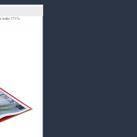
м инфо 2717a.