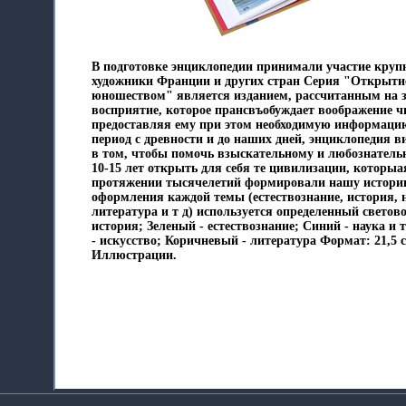
В подготовке энциклопедии принимали участие круп
художники Франции и других стран Серия "Открыти
юношеством" является изданием, рассчитанным на 
восприятие, которое прансвъобуждает воображение ч
предоставляя ему при этом необходимую информац
период с древности и до наших дней, энциклопедия в
в том, чтобы помочь взыскательному и любознател
10-15 лет открыть для себя те цивилизации, которы
протяжении тысячелетий формировали нашу истор
оформления каждой темы (естествознание, история, н
литература и т д) используется определенный светов
история; Зеленый - естествознание; Синий - наука и
- искусство; Коричневый - литература Формат: 21,5 с
Иллюстрации.