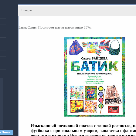
Товары
Батик Серия: Постигаем шаг за шагом инфо 837c.
Изысканный шелковый платок с тонкой росписью, п
футболка с оригинальным узором, занавеска с фант
цветами и птицами Все эти изделия не только красив