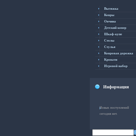
Вытяжка
Ковры
Овчина
Детский ковер
Шкаф-купе
Столы
Cтулья
Ковровая дорожка
Кровати
Игровой набор
Информация
Новых поступлений
сегодня нет.