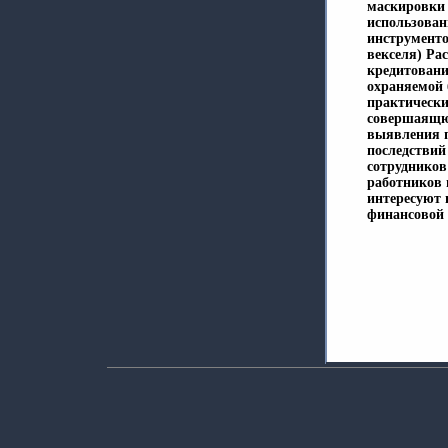
маскировки 
использован
инструменто
векселя) Ра
кредитовани
охраняемой
практически
совершаящю
выявления п
последствий
сотрудников
работников 
интересуют 
финансовой 