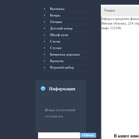
Вытяжка
Товары
Ковры
Аферы в кредитно-финан
Овчина
Мягкая обложка, 224 ст
инфо 12218b.
Детский ковер
Шкаф-купе
Столы
Cтулья
Ковровая дорожка
Кровати
Игровой набор
Информация
Новых поступлений
сегодня нет.
В книге опи