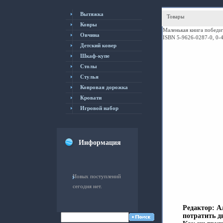
Вытяжка
Товары
Ковры
Маленькая книга победит
Овчина
ISBN 5-9626-0287-0, 0-
Детский ковер
Шкаф-купе
Столы
Cтулья
Ковровая дорожка
Кровати
Игровой набор
Информация
Новых поступлений
сегодня нет.
Редактор: А
потратить д