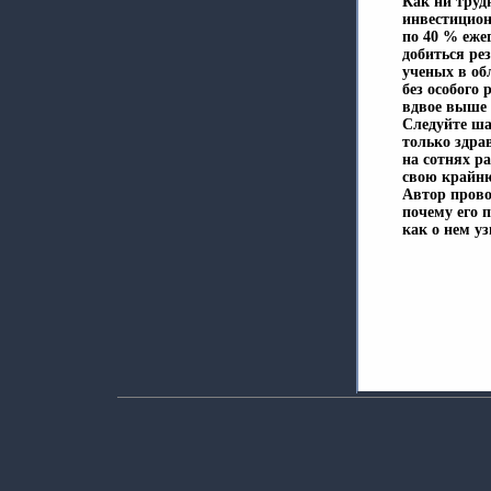
Как ни труд
инвестицион
по 40 % еже
добиться ре
ученых в об
без особого
вдвое выше 
Следуйте ша
только здра
на сотнях р
свою крайню
Автор прово
почему его п
как о нем у