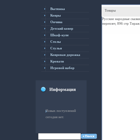
Вытяжка
Товары
Ковры
Русские народные сказки
Овчина
переплет, 896 стр Тираж
Детский ковер
Шкаф-купе
Столы
Cтулья
Ковровая дорожка
Кровати
Игровой набор
Информация
Новых поступлений
сегодня нет.