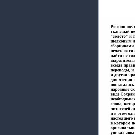
Роскошное, 
тканевый пе
"золото" и 
шелковым л
сборниками 
печатаются 
найти не то
выразительн
всегда прав
переводы, и
и другая кр
для чтения 
попытались 
народные ск
виде Сохран
необходимым
слова, кото
читателей л
и в этом од
настоящего 
в котором п
оригинальны
уникальном 