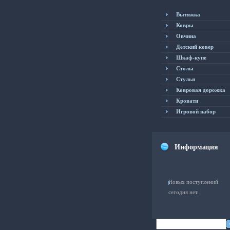
Вытяжка
Ковры
Овчина
Детский ковер
Шкаф-купе
Столы
Cтулья
Ковровая дорожка
Кровати
Игровой набор
Информация
Новых поступлений
сегодня нет.