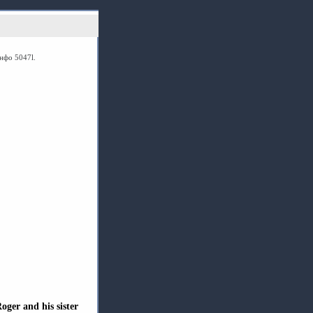
инфо 5047l.
oger and his sister