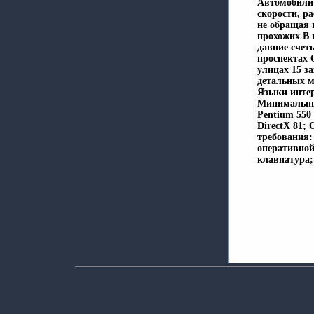
Автомобили
скорости, ра
не обращая 
прохожих В 
давние счет
проспектах
улицах 15 з
детальных 
Языки интер
Минимальны
Pentium 550
DirectX 81
требования:
оперативной
клавиатура