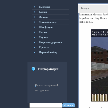
Вытяжка
Товары
Ковры
Бандитская Москва: Раз
Овчина
Разработчик: Bug Hunter 
инфо 2187l.
Детский ковер
Шкаф-купе
Столы
Cтулья
Ковровая дорожка
Кровати
Игровой набор
Информация
Новых поступлений
сегодня нет.