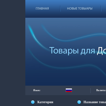
Язык:
Валюта
Категории
Название тов