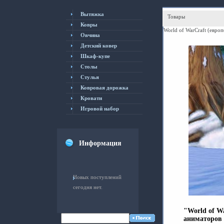
Вытяжка
Товары
Ковры
World of WarCraft (европ
Овчина
Детский ковер
Шкаф-купе
Столы
Cтулья
Ковровая дорожка
Кровати
Игровой набор
Информация
Новых поступлений
сегодня нет.
"World of Warcraft" - венец креативной мысли программистов, аниматоров и дизайнеров компании Blizzard, проект, который объединяет в себе все лучшее, что могут дать современные ролевые игры Он получиансцмл высшие награды большинства игровых изданий (в том числе "Лучшая игра 2004 года"), установил впечатляющие рекорды продаж в Северной Америке и заслужил звание культовой игры на все времена у поклонников из разных стран мира "World of Warcraft" отнаяшъшосится к жанру MMORPG (Massively Multiplayer Online Role-Playing Game) - онлайновым коллективным ролевым играм В мире Warcraft тысячи игроков живут в виртуальном вселенной - путешествуют, получают новые знания и опыт, создают союзы, сражаются с монстрами и выполняют эпические задания, которые могут изменить судьбу всего мира Вам предстоит создать своего уникального персонажа и исследовать гигантский игровой мир, общаться с другими игроками, путешествовать между огромными городами ибмьбп выполнять многочисленные квесты Разработчики выкладывают новые задания и предметы ежемесячно Действие игры разворачивается спустя 4 года после событий "Warcraft III: Reign of Chaos" Древние земли Азерота еще не остыли от рек пролитой крови Непримиримые противники восстанавливают разрушенные королевства и собираются с силами Угроза нового конфликта становится все более и более явной В любую минуту война вновь может вернуться в мир Warcraft… Вы вернетесь в земли, знакомые по предыдущим частям Warcraft Большие города (6 столиц разных рас) и мелкие поселения, леса, моря, пещеры и персонажи - все покажется вам родным и, одновременно, поразит воображение новым уровнем графики и звука Каждую минуту мир вокруг вас изменяется Вернувшись через месяц в те же места, вы можете не знать их Небольшой город может превратиться в крепость, а горы - в карьеры для добычи щебня для новых дорог В "World of Warcraft" у вас будет возможность присоединиться к бсуэьодной из противоборствующих сторон - Орде или Альянсу - и выбрать