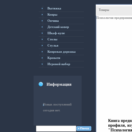
Вытяжка
Товары
Ковры
Психология предпринима
Овчина
Детский ковер
Шкаф-купе
Столы
Cтулья
Ковровая дорожка
Кровати
Игровой набор
Информация
Новых поступлений
сегодня нет.
Книга предн
профиля, из
"Психология