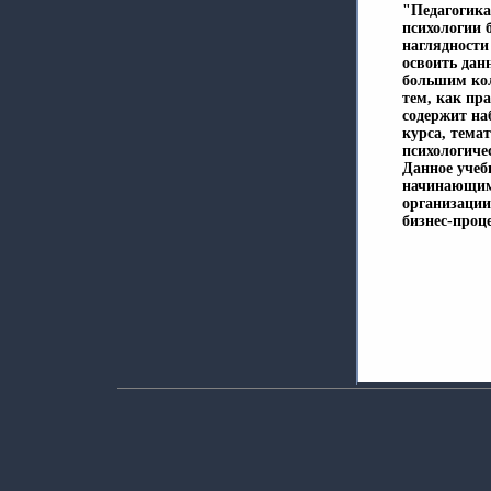
"Педагогика
психологии 
наглядности
освоить дан
большим кол
тем, как пр
содержит на
курса, тема
психологиче
Данное учеб
начинающим
организации
бизнес-проц