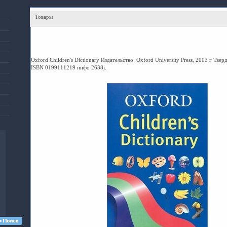
Товары
Oxford Children's Dictionary Издательство: Oxford University Press, 2003 г Твер
ISBN 0199111219 инфо 2638j.