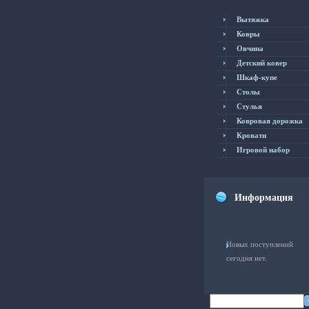
Вытяжка
Ковры
Овчина
Детский ковер
Шкаф-купе
Столы
Cтулья
Ковровая дорожка
Кровати
Игровой набор
Информация
Новых поступлений
сегодня нет.