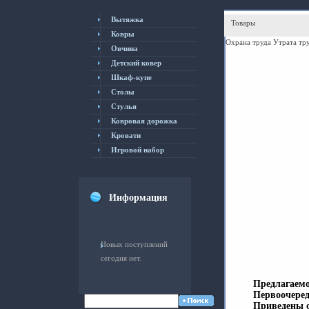
Вытяжка
Товары
Ковры
Охрана труда Утрата тр
Овчина
Детский ковер
Шкаф-купе
Столы
Cтулья
Ковровая дорожка
Кровати
Игровой набор
Информация
Новых поступлений
сегодня нет.
Предлагаемо
Первоочеред
Приведены о