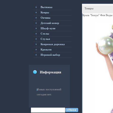
Вытяжка
Товары
Ковры
Кукла "Sonya" Фея Воды
Овчина
Детский ковер
Шкаф-купе
Столы
Cтулья
Ковровая дорожка
Кровати
Игровой набор
Информация
Новых поступлений
сегодня нет.