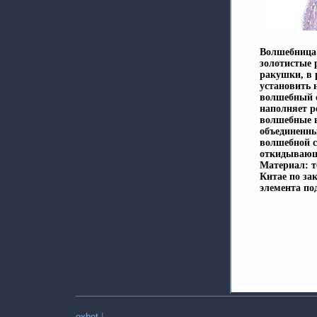
Волшебница 
золотистые 
ракушки, в
установить 
волшебный о
наполняет р
волшебные 
объединенны
волшебной с
откидывающе
Материал: т
Китае по за
элемента по
oxbet
|