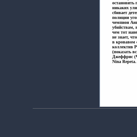
остановить 
никаких ули
сбивает дет
полиции уго
чемпион Анг
убийствам, 
чем тот нан
не знает, ч
в кровавом 
коллектив Р
(показать вс
Джеффрис (Ч
Nina Repeta.