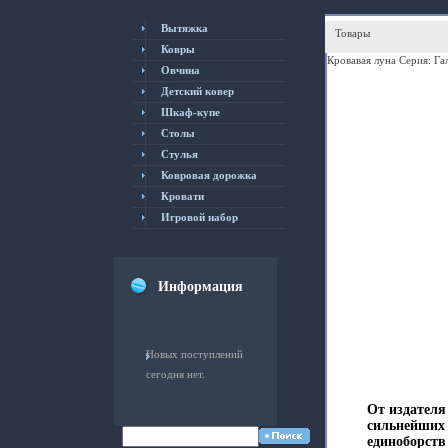
Вытяжка
Товары
Ковры
Кровавая луна Серия: Га
Овчина
Детский ковер
Шкаф-купе
Столы
Cтулья
Ковровая дорожка
Кровати
Игровой набор
Информация
Новых поступлений
сегодня нет.
От издателя
сильнейших 
единоборств