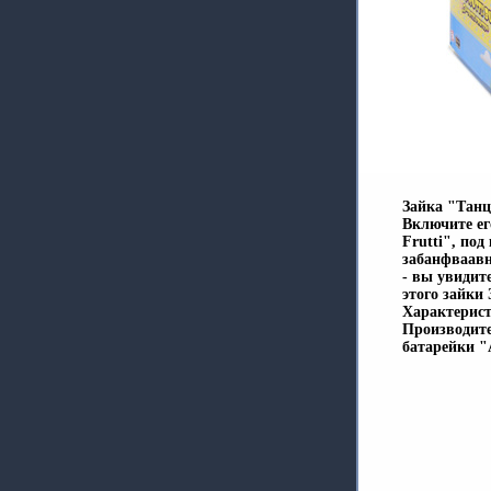
Зайка "Танц
Включите ег
Frutti", по
забанфваавн
- вы увидит
этого зайки
Характерист
Производите
батарейки "