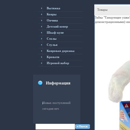
Вытяжка
Товары
Ковры
Зайка "Танцующие ушки"
Овчина
демонстрационными) ин
Детский ковер
Шкаф-купе
Столы
Cтулья
Ковровая дорожка
Кровати
Игровой набор
Информация
Новых поступлений
сегодня нет.