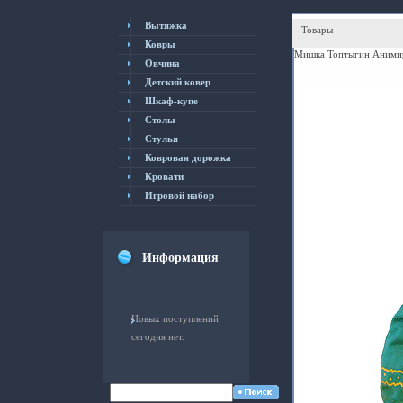
Вытяжка
Товары
Ковры
Мишка Топтыгин Анимиров
Овчина
Детский ковер
Шкаф-купе
Столы
Cтулья
Ковровая дорожка
Кровати
Игровой набор
Информация
Новых поступлений
сегодня нет.