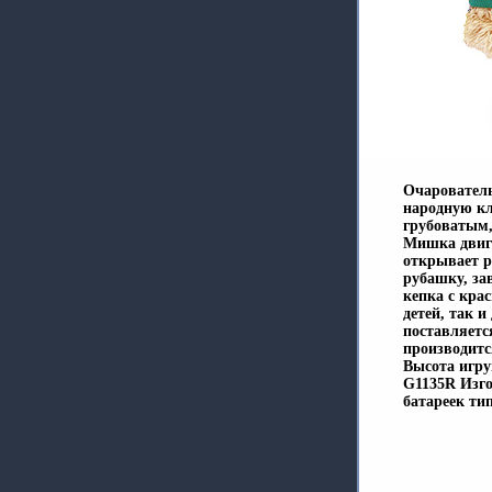
Очаровател
народную к
грубоватым,
Мишка двига
открывает р
рубашку, за
кепка с кра
детей, так 
поставляетс
производитс
Высота игру
G1135R Изго
батареек ти