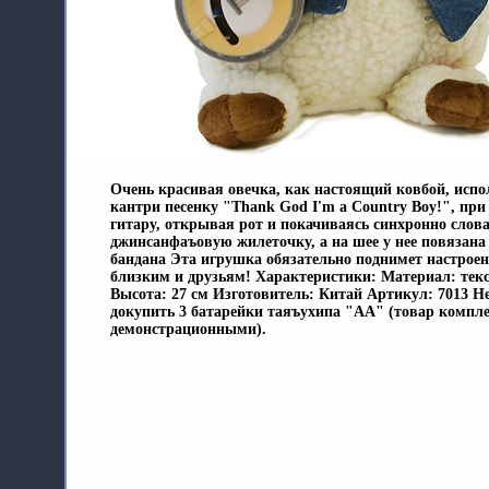
Очень красивая овечка, как настоящий ковбой, испо
кантри песенку "Thank God I'm a Country Boy!", при
гитару, открывая рот и покачиваясь синхронно слов
джинсанфаъовую жилеточку, а на шее у нее повязана
бандана Эта игрушка обязательно поднимет настрое
близким и друзьям! Характеристики: Материал: текс
Высота: 27 см Изготовитель: Китай Артикул: 7013 Н
докупить 3 батарейки таяъухипа "АА" (товар компл
демонстрационными).