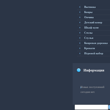
Вытяжка
Ковры
Овчина
Детский ковер
Шкаф-купе
Столы
Cтулья
Ковровая дорожка
Кровати
Игровой набор
Информация
Новых поступлений
сегодня нет.