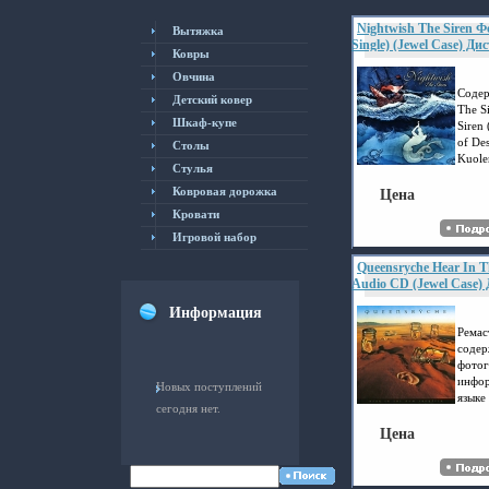
Nightwish The Siren Ф
Вытяжка
Single) (Jewel Case) Д
Ковры
Blast Records, Концер
Овчина
Лицензионные товары
аудионосителей 2005 г
Содер
Детский ковер
инфо 893c.
The S
Шкаф-купе
Siren
of Des
Столы
Kuolem
Cтулья
Versi
Ковровая дорожка
антъь
Цена
Кровати
Игровой набор
Queensryche Hear In 
Audio CD (Jewel Case
Records, Gala Records
Информация
Лицензионные товары
аудионосителей 2003 г
Ремас
издание инфо 895c.
содер
фотог
инфор
Новых поступлений
языке
сегодня нет.
Times
Life 
Цена
Some 
Hero 
All I 