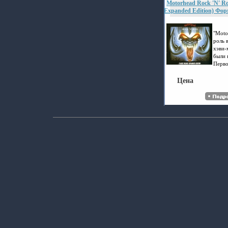
Motorhead Rock 'N' Rol
Expanded Edition) Фор
Case) Дистрибьютор: S
Лицензионные товары
аудионосителей 2006 г
"Moto
роль 
хэви-
были 
Перво
о пан
подоз
Цена
пантъ
групп
творч
как с
Групп
соста
лидер
Килми
Групп
живы
сущно
Бесша
имидж
завое
покло
котор
верны
встре
Издан