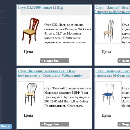
Стул O52 2009 г инфо 12111g.
Стул "Павлин" Вес: 5
Северсталь-Мебель ин
Стул O52 Цвет: орех,вишня,
Стул
светлая вишня Размеры: 94,4 см х
сиден
41 см х 52,7 см Материал:
карка
массив гевеи Примечание:
Артик
варианты исполнения: мягкая
буйчь
обивка, жесткий Производитель:
Север
Foshan Sunde буйчн Страна:
Цена
Цена
Китай.
Стул "Венский" жесткий Вес: 5,8 кг
Стул "Фаворит" Вес: 
Производитель: Северсталь-Мебель инфо
Северсталь-Мебель ин
12118g.
Стул "Венский", сидение жесткое
Стул
Материал сидения: МДФ (бук)
сиден
Цвет каркаса: бронза Артикул: с
карка
30002-01АМ Вес: 5,8 кг буйчя
Артик
Производитель: Северсталь-
буйш
Мебель.
Север
Цена
Цена