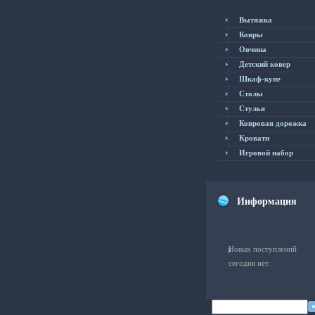
Вытяжка
Ковры
Овчина
Детский ковер
Шкаф-купе
Столы
Cтулья
Ковровая дорожка
Кровати
Игровой набор
Информация
Новых поступлений
сегодня нет.