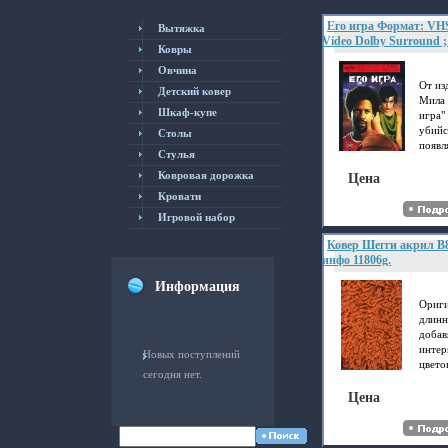
Его игра Формат: VH
Вытяжка
Video Dolby Surround
Ковры
перевод Лицензионные
Овчина
Характеристики видеон
мин , США Touchstone P
От из
Детский ковер
Мила 
Шкаф-купе
игра"
убийс
Столы
появл
Cтулья
выйти
Ковровая дорожка
через
Цена
паноы
Кровати
своег
Игровой набор
баске
опред
Ковер Шегги акрил B
этой 
инфо 11806g.
агент
Йорк 
Информация
имену
Ориги
радио
длинн
прост
добав
Джейк
интер
Новых поступлений
дней 
цвето
обрес
сегодня нет.
удовл
убил 
взыск
Цена
Спайк
Харак
Джон 
1,7 х
колле
Колич
Spike